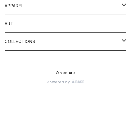
WETSUIT
APPAREL
スラントジップ
IMPACT VEST
TEE
ART
チェストジップ
WOMENS COLLECTION
ACCESSORIES
COLLECTIONS
ロングチェストジップ
ウェットスーツ
キャップ
DEAD STOCK PROJECT
JOURNEY
バックジップ
© venture
ジャケット
サウナグッズ
ACCESSORIES
HISTORIC
Powered by
ロングジョン
ビスチェ
ステッカー
サーフソックス
DIANA
ライトドライスーツ
ネオショーツ
リペアキット
SEALTECH
ネオジャケット
ベスト
DEAD STOCK PROJECT