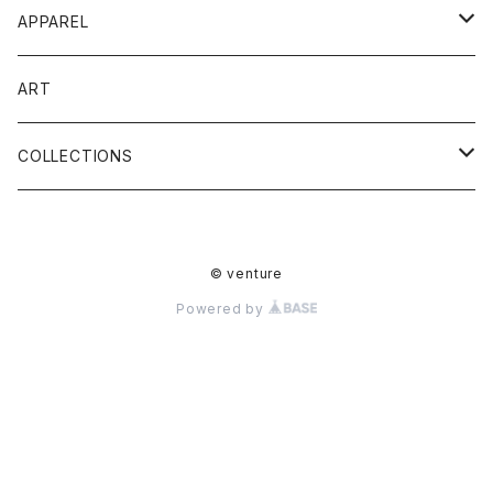
WETSUIT
APPAREL
スラントジップ
IMPACT VEST
TEE
ART
チェストジップ
WOMENS COLLECTION
ACCESSORIES
COLLECTIONS
ロングチェストジップ
ウェットスーツ
キャップ
DEAD STOCK PROJECT
JOURNEY
バックジップ
© venture
ジャケット
サウナグッズ
ACCESSORIES
HISTORIC
Powered by
ロングジョン
ビスチェ
ステッカー
サーフソックス
DIANA
ライトドライスーツ
ネオショーツ
リペアキット
SEALTECH
ネオジャケット
ベスト
DEAD STOCK PROJECT