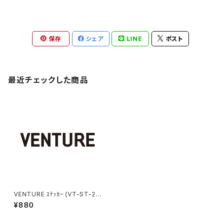
保存
シェア
LINE
ポスト
最近チェックした商品
VENTURE ｽﾃｯｶｰ (VT-ST-23
400)
¥880