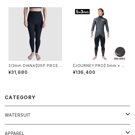
ウェットスーツ VFW25623 VF
W25633
2/2mm DIANA【DSP PIECE】
【JOURNEY PRO】 5mm × 3
NEO LEGGINGS/ ネオ レギン
mm ネオチェストジップ セミド
¥31,680
¥136,400
ス VSS26170DS
ライ メンズ レディース ウェット
スーツ VFW25015
CATEGORY
WATERSUIT
WETSUIT
APPAREL