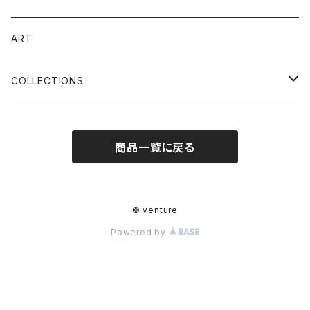
スラントジップ
IMPACT VEST
TEE
ART
チェストジップ
WOMENS COLLECTION
ACCESSORIES
COLLECTIONS
ロングチェストジップ
ウェットスーツ
キャップ
DEAD STOCK PROJECT
JOURNEY
商品一覧に戻る
バックジップ
ジャケット
サウナグッズ
ACCESSORIES
HISTORIC
ロングジョン
ビスチェ
ステッカー
サーフソックス
DIANA
© venture
Powered by
ライトドライスーツ
ネオショーツ
リペアキット
SEALTECH
ネオジャケット
ベスト
DEAD STOCK PROJECT