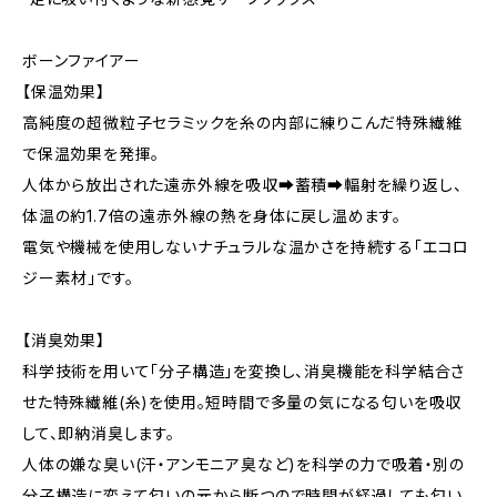
ボーンファイアー
【保温効果】
高純度の超微粒子セラミックを糸の内部に練りこんだ特殊繊維
で保温効果を発揮。
人体から放出された遠赤外線を吸収➡蓄積➡輻射を繰り返し、
体温の約1.7倍の遠赤外線の熱を身体に戻し温めます。
電気や機械を使用しないナチュラルな温かさを持続する「エコロ
ジー素材」です。
【消臭効果】
科学技術を用いて「分子構造」を変換し、消臭機能を科学結合さ
せた特殊繊維(糸)を使用。短時間で多量の気になる匂いを吸収
して、即納消臭します。
人体の嫌な臭い(汗・アンモニア臭など)を科学の力で吸着・別の
分子構造に変えて匂いの元から断つので時間が経過しても匂い