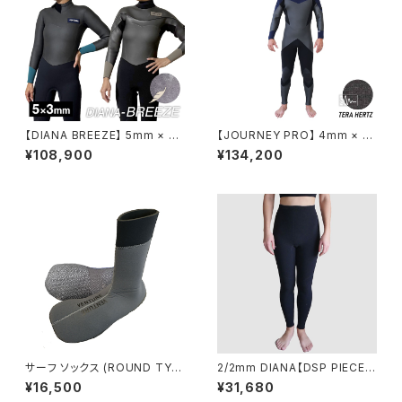
【DIANA BREEZE】 5mm × 3
【JOURNEY PRO】 4mm × 3
mm ロングチェストジップ バッ
mm ロングチェストジップ セミ
¥108,900
¥134,200
クジップ セミドライ レディース
ドライ メンズ レディース ウェッ
ウェットスーツ VFW25625 VF
トスーツ VFW25024
W25635
サーフ ソックス (ROUND TYP
2/2mm DIANA【DSP PIECE】
E) (VFW24500) ー グレー
NEO LEGGINGS/ ネオ レギン
¥16,500
¥31,680
ス VSS26170DS