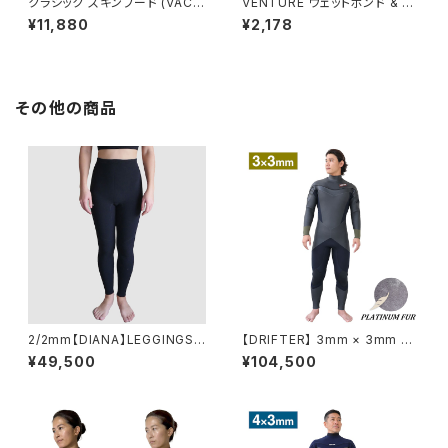
クラシック スキンフード (VAC2
VENTURE ウェットボンド & リ
5501)
ペアパッチ (VACC24001)
¥11,880
¥2,178
その他の商品
2/2mm【DIANA】LEGGINGS/
【DRIFTER】 3mm × 3mm ロ
レギンス VSS26140D
ングチェストジップ セミドライ メ
¥49,500
¥104,500
ンズ レディース ウェットスーツ
VFW25223