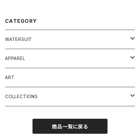
CATEGORY
WATERSUIT
WETSUIT
APPAREL
スラントジップ
IMPACT VEST
TEE
ART
チェストジップ
WOMENS COLLECTION
ACCESSORIES
COLLECTIONS
ロングチェストジップ
ウェットスーツ
キャップ
DEAD STOCK PROJECT
JOURNEY
商品一覧に戻る
バックジップ
ジャケット
サウナグッズ
ACCESSORIES
HISTORIC